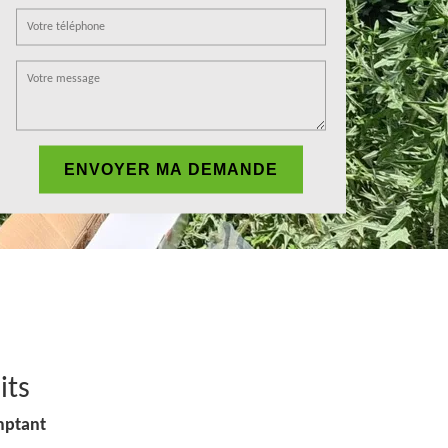
its
mptant