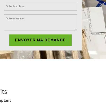
its
mptant