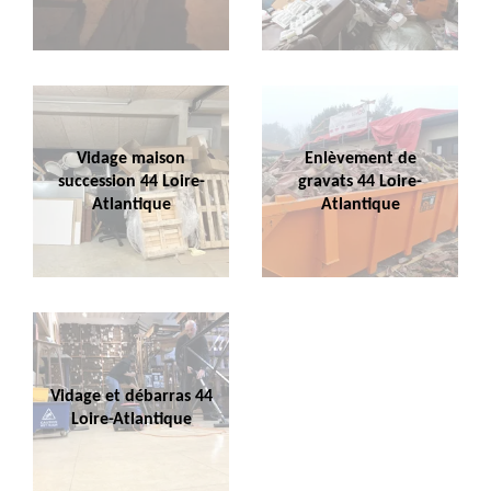
Vidage maison
Enlèvement de
succession 44 Loire-
gravats 44 Loire-
Atlantique
Atlantique
Vidage et débarras 44
Loire-Atlantique