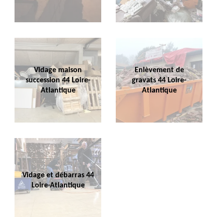
Vidage maison
Enlèvement de
succession 44 Loire-
gravats 44 Loire-
Atlantique
Atlantique
Vidage et débarras 44
Loire-Atlantique