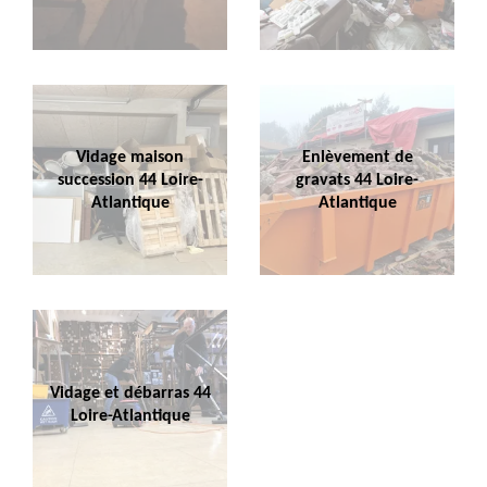
Vidage maison
Enlèvement de
succession 44 Loire-
gravats 44 Loire-
Atlantique
Atlantique
Vidage et débarras 44
Loire-Atlantique