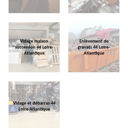
Vidage maison
Enlèvement de
succession 44 Loire-
gravats 44 Loire-
Atlantique
Atlantique
Vidage et débarras 44
Loire-Atlantique