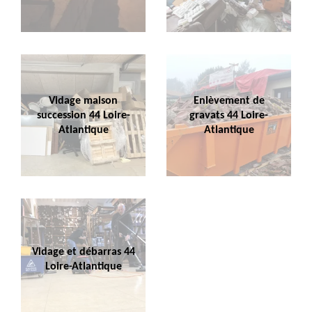
Vidage maison
Enlèvement de
succession 44 Loire-
gravats 44 Loire-
Atlantique
Atlantique
Vidage et débarras 44
Loire-Atlantique