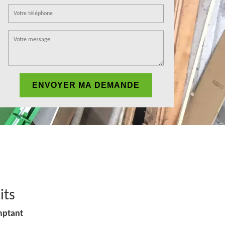
its
mptant