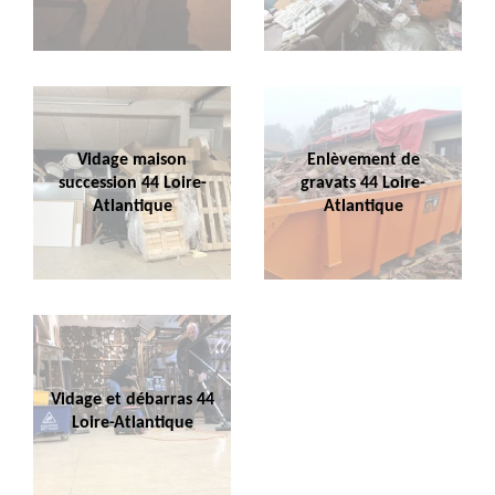
Vidage maison
Enlèvement de
succession 44 Loire-
gravats 44 Loire-
Atlantique
Atlantique
Vidage et débarras 44
Loire-Atlantique