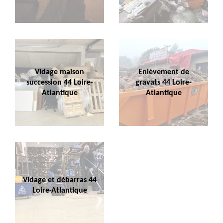
Vidage maison
Enlèvement de
succession 44 Loire-
gravats 44 Loire-
Atlantique
Atlantique
Vidage et débarras 44
Loire-Atlantique