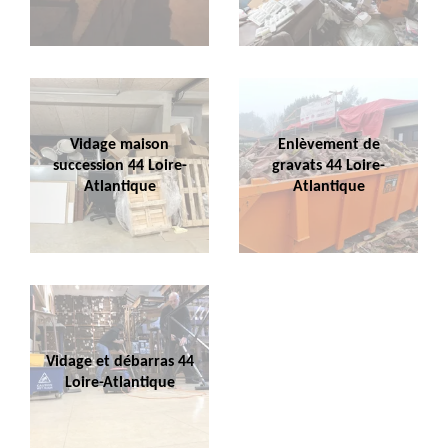
Vidage maison
Enlèvement de
succession 44 Loire-
gravats 44 Loire-
Atlantique
Atlantique
Vidage et débarras 44
Loire-Atlantique