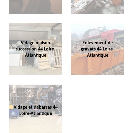
Vidage maison
Enlèvement de
succession 44 Loire-
gravats 44 Loire-
Atlantique
Atlantique
Vidage et débarras 44
Loire-Atlantique