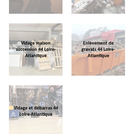
Vidage maison
Enlèvement de
succession 44 Loire-
gravats 44 Loire-
Atlantique
Atlantique
Vidage et débarras 44
Loire-Atlantique