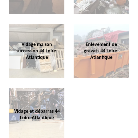
Vidage maison
Enlèvement de
succession 44 Loire-
gravats 44 Loire-
Atlantique
Atlantique
Vidage et débarras 44
Loire-Atlantique