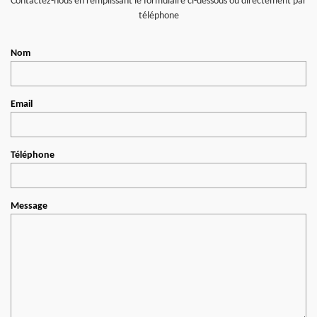
Contactez-nous en remplissant le formulaire ci-dessous ou directement par
téléphone
Nom
Email
Téléphone
Message