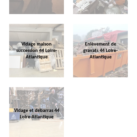
Vidage maison
Enlèvement de
succession 44 Loire-
gravats 44 Loire-
Atlantique
Atlantique
Vidage et débarras 44
Loire-Atlantique