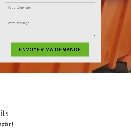
its
mptant