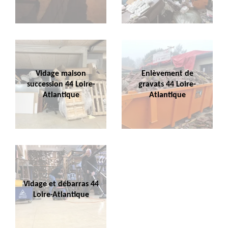
Vidage maison
Enlèvement de
succession 44 Loire-
gravats 44 Loire-
Atlantique
Atlantique
Vidage et débarras 44
Loire-Atlantique